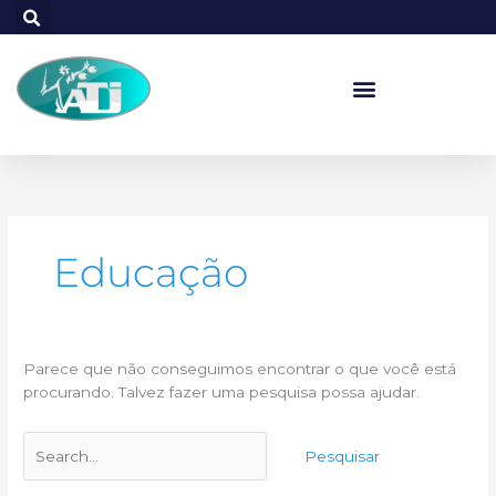
Ir
para
o
conteúdo
Pesquisar
por:
Educação
Parece que não conseguimos encontrar o que você está
procurando. Talvez fazer uma pesquisa possa ajudar.