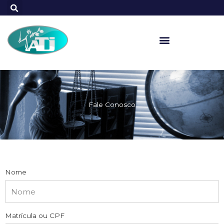
Ir
para
o
conteúdo
Fale Conosco
Nome
Matrícula ou CPF