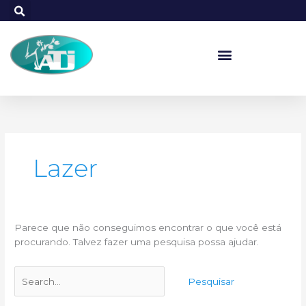
Ir
para
o
conteúdo
Pesquisar
por:
Lazer
Parece que não conseguimos encontrar o que você está
procurando. Talvez fazer uma pesquisa possa ajudar.