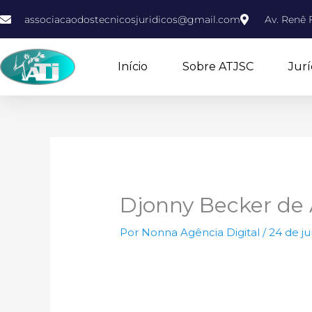
Ir
associacaodostecnicosjuridicos@gmail.com
Av. Renê F
para
o
conteúdo
Início
Sobre ATJSC
Jurí
Djonny Becker de 
Por
Nonna Agência Digital
/
24 de j