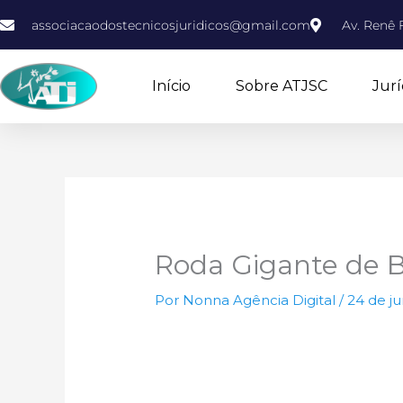
Ir
associacaodostecnicosjuridicos@gmail.com
Av. Renê F
para
o
conteúdo
Início
Sobre ATJSC
Jurí
Roda Gigante de 
Por
Nonna Agência Digital
/
24 de j