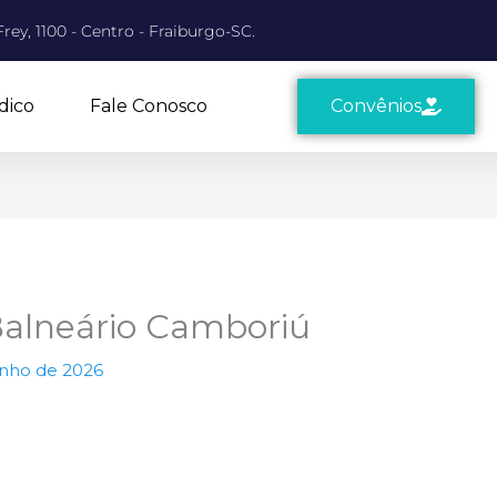
rey, 1100 - Centro - Fraiburgo-SC.
dico
Fale Conosco
Convênios
Balneário Camboriú
unho de 2026