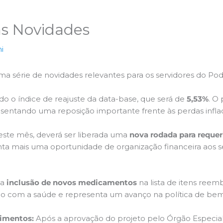
as Novidades
i
a série de novidades relevantes para os servidores do Pode
zado o índice de reajuste da data-base, que será de
5,53%
. O
esentando uma reposição importante frente às perdas inflac
este mês, deverá ser liberada uma
nova rodada para requer
nta mais uma oportunidade de organização financeira aos s
 a
inclusão de novos medicamentos
na lista de itens reem
o com a saúde e representa um avanço na política de bem-
cimentos:
Após a aprovação do projeto pelo Órgão Especial