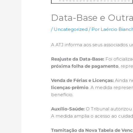
Data-Base e Outr
/
Uncategorized
/ Por
Laércio Bianch
A ATJ informa aos seus associados um
Reajuste da Data-Base:
Foi oficiali
próxima folha de pagamento
, repr
Venda de Férias e Licenças:
Ainda n
licenças-prêmio
. A medida represe
benefício.
Auxílio-Saúde:
O Tribunal autorizou
A medida amplia o acesso ao cuidad
Tramitação da Nova Tabela de Ven