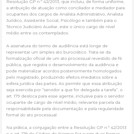
Resolução GP n.º 42/2013, que incluiu, de forma uniforme,
a atribuição de atuação como conciliador e mediador para
ocupantes dos cargos de Analista Administrativo, Analista
Jurídico, Assistente Social, Psicólogo e também para o
Técnico Judiciário Auxiliar, este o único cargo de nível
médio entre os contemplados.
A assinatura do termo de audiência está longe de
representar um simples ato burocrático. Trata-se da
formalização oficial de um ato processual revestido de fé
pública, que registra o desenvolvimento da audiência e
pode materializar acordos posteriormente homologados
pelo magistrado, produzindo efeitos imediatos sobre a
esfera jurídica das partes. Ao permitir que essa atribuição
seja exercida por “servidor a que for delegada a tarefa”, o
art. 179 desloca para esse agente, inclusive para o servidor
ocupante de cargo de nível médio, relevante parcela da
responsabilidade pela documentação e pela regularidade
formal do ato processual.
Na prática, a conjugação entre a Resolução GP n.º 42/2013
e o art. 179 do Código de Normas faz surgir duas formas