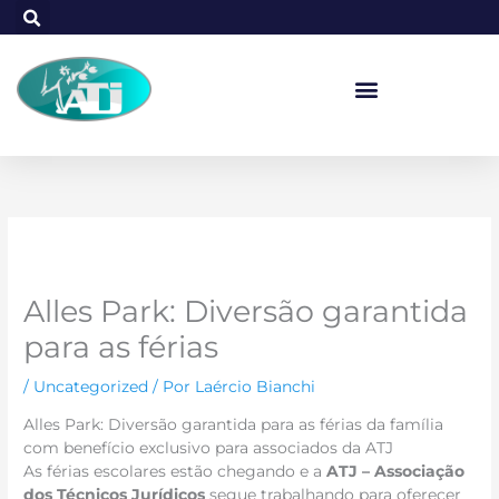
Ir
para
o
conteúdo
Alles Park: Diversão garantida
para as férias
/
Uncategorized
/ Por
Laércio Bianchi
Alles Park: Diversão garantida para as férias da família
com benefício exclusivo para associados da ATJ
As férias escolares estão chegando e a
ATJ – Associação
dos Técnicos Jurídicos
segue trabalhando para oferecer