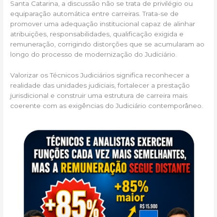
Santa Catarina, a discussão não se trata de privilégio ou
equiparação automática entre carreiras. Trata-se de
promover uma adequação institucional capaz de alinhar
atribuições, responsabilidades, qualificação exigida e
remuneração, corrigindo distorções que se acumularam ao
longo do processo de modernização do Judiciário.
Valorizar os Técnicos Judiciários significa reconhecer a
realidade das unidades judiciais, fortalecer a prestação
jurisdicional e construir uma estrutura de carreira mais
coerente com as exigências do Judiciário contemporâneo.