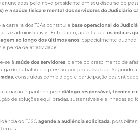
es anunciadas pelo novo presidente em seu discurso de pos
s)
e a
saúde física e mental dos servidores do Judiciário c
a carreira dos TJAs constitui a
base operacional do Judiciá
iais e administrativas. Entretanto, aponta que
os índices 
fasagem ao longo dos últimos anos
, especialmente quando 
s e perda de atratividade.
re-se à
saúde dos servidores
, diante do crescimento de af
rga de trabalho e à pressão por produtividade. Segundo a
uradas
, construídas com diálogo e participação das entidade
sua atuação é pautada pelo
diálogo responsável, técnico e 
ção de soluções equilibradas, sustentáveis e alinhadas ao f
sidência do TJSC
agende a audiência solicitada
, possibilit
s temas.