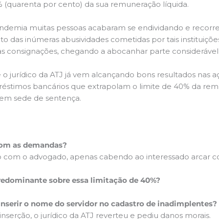
 (quarenta por cento) da sua remuneração líquida.
demia muitas pessoas acabaram se endividando e recorre
o das inúmeras abusividades cometidas por tais instituiçõe
s consignações, chegando a abocanhar parte considerável d
 o jurídico da ATJ já vem alcançando bons resultados nas a
éstimos bancários que extrapolam o limite de 40% da remun
 em sede de sentença.
 com as demandas?
usto com o advogado, apenas cabendo ao interessado arcar 
redominante sobre essa limitação de 40%?
 inserir o nome do servidor no cadastro de inadimplentes?
nserção, o jurídico da ATJ reverteu e pediu danos morais.