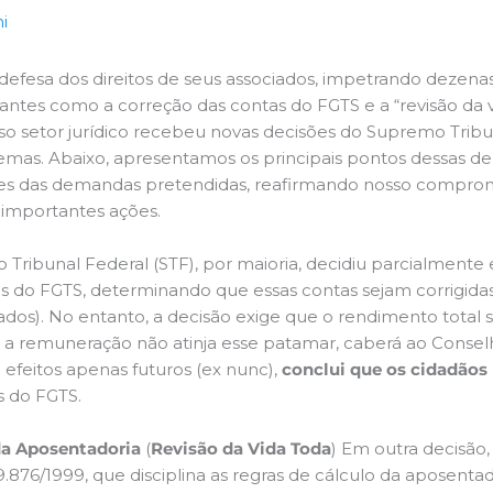
i
efesa dos direitos de seus associados, impetrando dezena
evantes como a correção das contas do FGTS e a “revisão da 
o setor jurídico recebeu novas decisões do Supremo Tribu
 temas. Abaixo, apresentamos os principais pontos dessas d
tes das demandas pretendidas, reafirmando nosso compromi
 importantes ações.
ribunal Federal (STF), por maioria, decidiu parcialmente 
s do FGTS, determinando que essas contas sejam corrigida
tados). No entanto, a decisão exige que o rendimento total
aso a remuneração não atinja esse patamar, caberá ao Conse
efeitos apenas futuros (ex nunc),
conclui que os cidadãos
s do FGTS.
da Aposentadoria
(
Revisão da Vida Toda
) Em outra decisão
 9.876/1999, que disciplina as regras de cálculo da aposenta