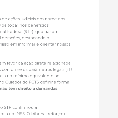
s de ações judiciais em nome dos
vida toda” nos benefícios
nal Federal (STF), que trazem
eliberações, destacando o
sso em informar e orientar nossos
em favor da ação direta relacionada
s conforme os parâmetros legais (TR
 seja no mínimo equivalente ao
lho Curador do FGTS definir a forma
 não têm direito a demandas
, o STF confirmou a
doria no INSS. O tribunal reforçou