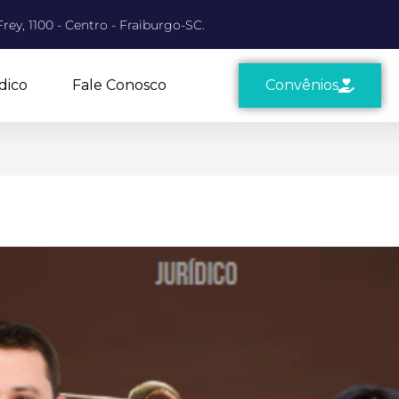
rey, 1100 - Centro - Fraiburgo-SC.
dico
Fale Conosco
Convênios