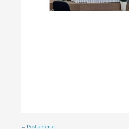
←
Post anterior