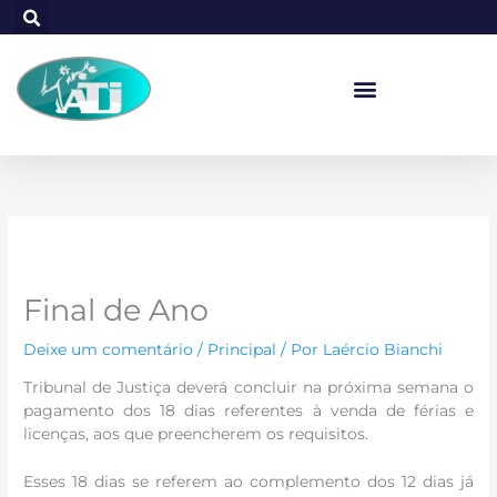
Ir
para
o
conteúdo
Final de Ano
Deixe um comentário
/
Principal
/ Por
Laércio Bianchi
Tribunal de Justiça deverá concluir na próxima semana o
pagamento dos 18 dias referentes à venda de férias e
licenças, aos que preencherem os requisitos.
Esses 18 dias se referem ao complemento dos 12 dias já