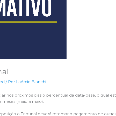
nal
zed
/ Por
Laércio Bianchi
ar nos próximos dias o percentual da data-base, o qual est
e meses (maio a maio).
reposição o Tribunal deverá retomar o pagamento de outra