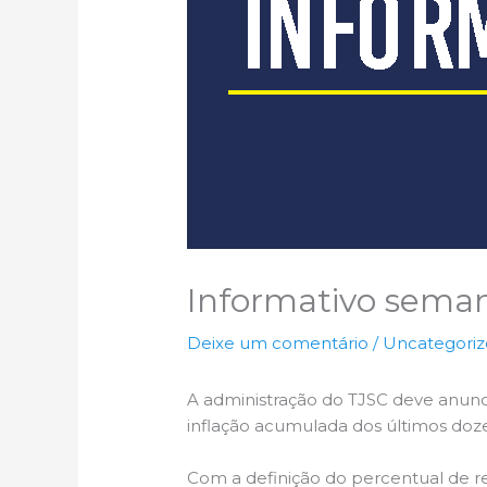
Informativo sema
Deixe um comentário
/
Uncategori
A administração do TJSC deve anunci
inflação acumulada dos últimos doz
Com a definição do percentual de 