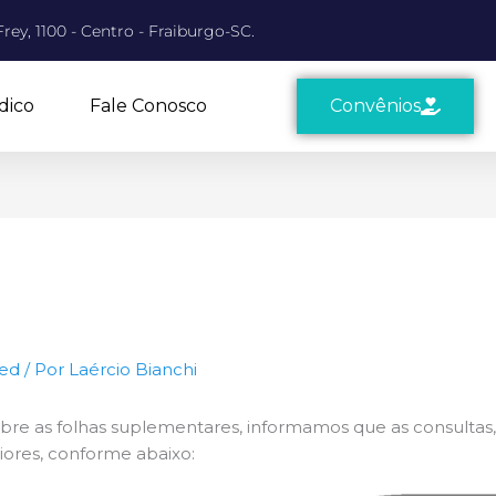
rey, 1100 - Centro - Fraiburgo-SC.
dico
Fale Conosco
Convênios
zed
/ Por
Laércio Bianchi
re as folhas suplementares, informamos que as consulta
iores, conforme abaixo: