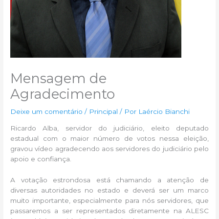
Mensagem de
Agradecimento
Deixe um comentário
/
Principal
/ Por
Laércio Bianchi
Ricardo Alba, servidor do judiciário, eleito deputado
estadual com o maior número de votos nessa eleição,
gravou vídeo agradecendo aos servidores do judiciário pelo
apoio e confiança.
A votação estrondosa está chamando a atenção de
diversas autoridades no estado e deverá ser um marco
muito importante, especialmente para nós servidores, que
passaremos a ser representados diretamente na ALESC