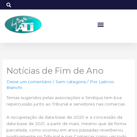
Ir
para
o
conteúdo
Notícias de Fim de Ano
Deixe um comentário
/
Sem categoria
/ Por
Laércio
Bianchi
Temas sugeridos pelas associações e Sindojus tem boa
repercussão junto ao Tribunal e servidores nas comarcas.
A recuperação da data-base de 2020 e a concessão da
data-base de 2021, a partir de maio, mesmo que de forma
parcelada, como ocorreu em anos passadas reverberou
positivamente no Tribunal e nas Comarcas como um todo.