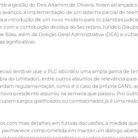
e a gestão do Des. Altamiro de Oliveira, foram alcançados a
es avanços, a implementação de um sistema parcial de re
a a introdução de um novo modelo para os plantões judici
am com a contribuição decisiva do Secretário Jurídico Glau
 Blasi, além da Direção Geral Administrativa (DGA) e outras
 significativas.
reciso lembrar que o PLC abordou uma ampla gama de tema
bra do Limitador), entre outros assuntos de relevância para 
guardam regulamentação, como é o caso da própria GANS, 
 novo presidente assumiu na semana que passou. Por outro 
 ocupam cargos gratificados ou comissionados já é uma real
os com mais detalhes em futuras discussões, à medida que o
 ATJ permanece comprometida em manter um diálogo aberto 
ue beneficiem nossos servidores e a justiça como um todo