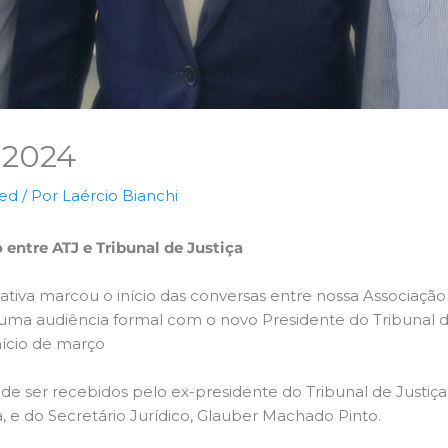
l 2024
zed
/ Por
Laércio Bianchi
 entre ATJ e Tribunal de Justiça
cativa marcou o início das conversas entre nossa Associação
ma audiência formal com o novo Presidente do Tribunal de
nício de março
e ser recebidos pelo ex-presidente do Tribunal de Justiça 
 e do Secretário Jurídico, Glauber Machado Pinto.