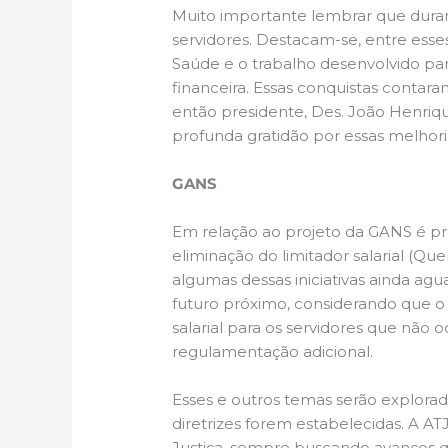
Muito importante lembrar que durant
servidores. Destacam-se, entre ess
Saúde e o trabalho desenvolvido par
financeira. Essas conquistas contar
então presidente, Des. João Henrique
profunda gratidão por essas melhorias
GANS
Em relação ao projeto da GANS é p
eliminação do limitador salarial (Que
algumas dessas iniciativas ainda a
futuro próximo, considerando que o
salarial para os servidores que não
regulamentação adicional.
Esses e outros temas serão explorad
diretrizes forem estabelecidas. A
Justiça, sempre buscando avanços q