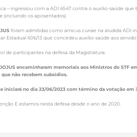
ca – ingressou com a ADI 6547 contra o auxílio-saúde que b
e (incluindo os aposentados).
OJUS
foram admitidas como amicus curiae na aludida ADI in
 Estadual 606/13 que concedeu auxílio-saúde aos servidores
de participantes na defesa da Magistratura.
INDOJUS encaminharam memoriais aos Ministros do STF em
 que não recebem subsídios.
 e iniciará no dia 23/06/2023 com término da votação em 
nção E estamos nesta defesa desde o ano de 2020.