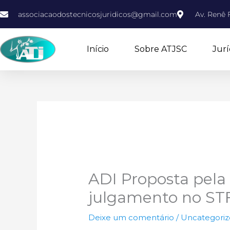
Ir
associacaodostecnicosjuridicos@gmail.com
Av. Renê F
para
o
conteúdo
Início
Sobre ATJSC
Jurí
ADI Proposta pela
julgamento no ST
Deixe um comentário
/
Uncategori