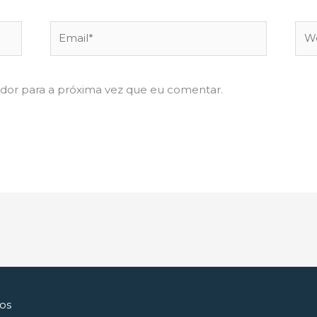
Email*
Web
dor para a próxima vez que eu comentar.
cos