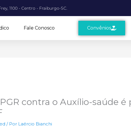
rey, 1100 - Centro - Fraiburgo-SC.
dico
Fale Conosco
Convênios
 PGR contra o Auxílio-saúde é
F
zed
/ Por
Laércio Bianchi