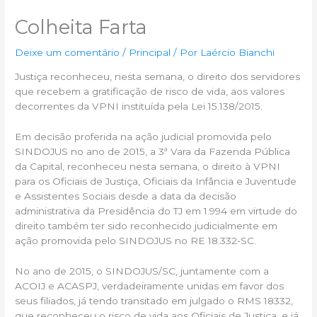
Colheita Farta
Deixe um comentário
/
Principal
/ Por
Laércio Bianchi
Justiça reconheceu, nesta semana, o direito dos servidores
que recebem a gratificação de risco de vida, aos valores
decorrentes da VPNI instituída pela Lei 15.138/2015.
Em decisão proferida na ação judicial promovida pelo
SINDOJUS no ano de 2015, a 3ª Vara da Fazenda Pública
da Capital, reconheceu nesta semana, o direito à VPNI
para os Oficiais de Justiça, Oficiais da Infância e Juventude
e Assistentes Sociais desde a data da decisão
administrativa da Presidência do TJ em 1.994 em virtude do
direito também ter sido reconhecido judicialmente em
ação promovida pelo SINDOJUS no RE 18.332-SC.
No ano de 2015, o SINDOJUS/SC, juntamente com a
ACOIJ e ACASPJ, verdadeiramente unidas em favor dos
seus filiados, já tendo transitado em julgado o RMS 18332,
que reconheceu o risco de vida aos Oficiais de Justiça, e já