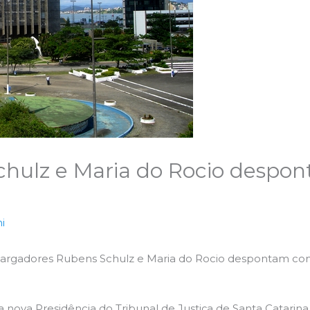
Schulz e Maria do Rocio desp
i
bargadores Rubens Schulz e Maria do Rocio despontam com
a nova Presidência do Tribunal de Justiça de Santa Catari