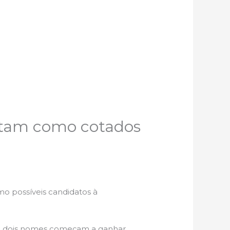
ontam como cotados
o possíveis candidatos à
na, dois nomes começam a ganhar