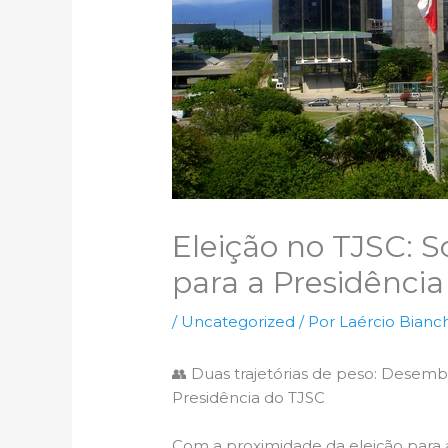
Eleição no TJSC: 
para a Presidência
/
Uncategorized
/ Por
Laércio Bianch
👥 Duas trajetórias de peso: Desem
Presidência do TJSC
Com a proximidade da eleição para 