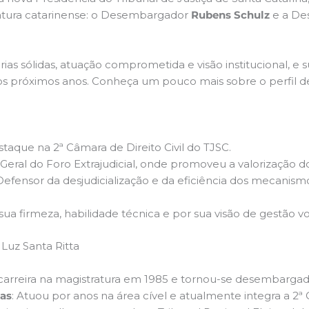
ratura catarinense: o Desembargador
Rubens Schulz
e a De
ias sólidas, atuação comprometida e visão institucional, e
 nos próximos anos. Conheça um pouco mais sobre o perfil 
taque na 2ª Câmara de Direito Civil do TJSC.
Geral do Foro Extrajudicial, onde promoveu a valorização dos
 Defensor da desjudicialização e da eficiência dos mecanismo
sua firmeza, habilidade técnica e por sua visão de gestão v
 Luz Santa Ritta
 a carreira na magistratura em 1985 e tornou-se desembarga
eas
: Atuou por anos na área cível e atualmente integra a 2ª