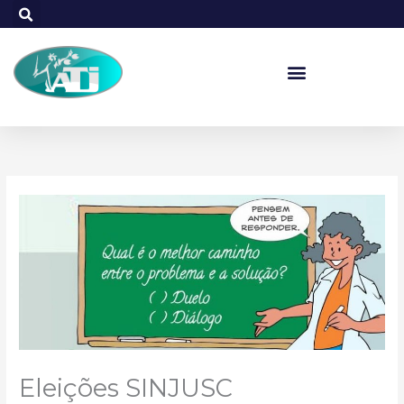
Ir
para
o
conteúdo
Eleições SINJUSC