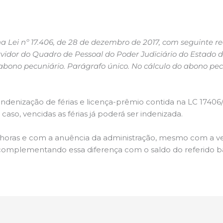
 na Lei nº 17.406, de 28 de dezembro de 2017, com seguinte red
rvidor do Quadro de Pessoal do Poder Judiciário do Estado d
abono pecuniário. Parágrafo único. No cálculo do abono pec
 indenização de férias e licença-prêmio contida na LC 1740
caso, vencidas as férias já poderá ser indenizada.
 horas e com a anuência da administração, mesmo com a ven
, complementando essa diferença com o saldo do referido b