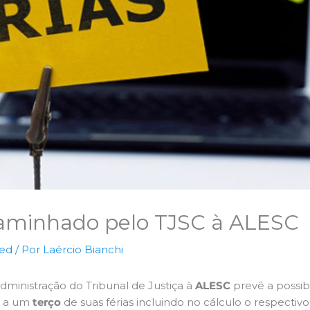
caminhado pelo TJSC à ALESC
zed
/ Por
Laércio Bianchi
inistração do Tribunal de Justiça à
ALESC
prevê a possib
e a um
terço
de suas férias incluindo no cálculo o respectivo 