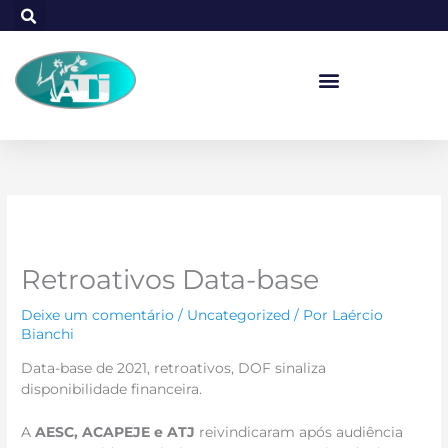
Ir
para
o
conteúdo
Retroativos Data-base
Deixe um comentário
/
Uncategorized
/ Por
Laércio
Bianchi
Data-base de 2021, retroativos, DOF sinaliza
disponibilidade financeira.
A
AESC, ACAPEJE e ATJ
reivindicaram após audiência