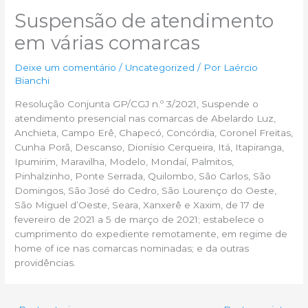
Suspensão de atendimento
em várias comarcas
Deixe um comentário
/
Uncategorized
/ Por
Laércio
Bianchi
Resolução Conjunta GP/CGJ n.º 3/2021, Suspende o
atendimento presencial nas comarcas de Abelardo Luz,
Anchieta, Campo Erê, Chapecó, Concórdia, Coronel Freitas,
Cunha Porã, Descanso, Dionísio Cerqueira, Itá, Itapiranga,
Ipumirim, Maravilha, Modelo, Mondaí, Palmitos,
Pinhalzinho, Ponte Serrada, Quilombo, São Carlos, São
Domingos, São José do Cedro, São Lourenço do Oeste,
São Miguel d’Oeste, Seara, Xanxerê e Xaxim, de 17 de
fevereiro de 2021 a 5 de março de 2021; estabelece o
cumprimento do expediente remotamente, em regime de
home of ice nas comarcas nominadas; e da outras
providências.