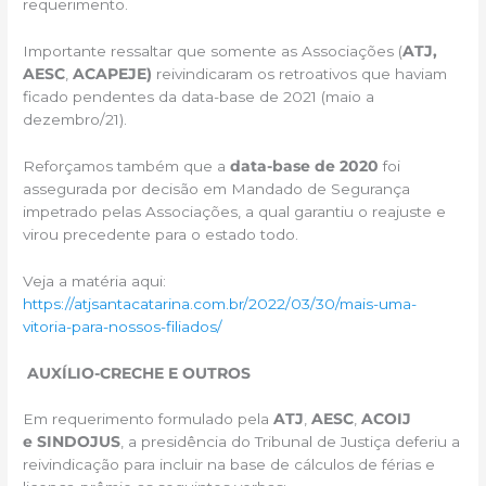
requerimento.
Importante ressaltar que somente as Associações (
ATJ,
AESC
,
ACAPEJE)
reivindicaram os retroativos que haviam
ficado pendentes da data-base de 2021 (maio a
dezembro/21).
Reforçamos também que a
data-base de 2020
foi
assegurada por decisão em Mandado de Segurança
impetrado pelas Associações, a qual garantiu o reajuste e
virou precedente para o estado todo.
Veja a matéria aqui:
https://atjsantacatarina.com.br/2022/03/30/mais-uma-
vitoria-para-nossos-filiados/
AUXÍLIO-CRECHE E OUTROS
Em requerimento formulado pela
ATJ
,
AESC
,
ACOIJ
e
SINDOJUS
, a presidência do Tribunal de Justiça deferiu a
reivindicação para incluir na base de cálculos de férias e