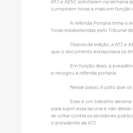
ATJ e AESC solicitaram na semana qu
cumpriram horas a mais em função d
A referida Portaria tinha o ente
horas estabelecidas pelo Tribunal de
Depois da edição, a ATJ e AESC in
que o documento extrapolava os limi
Em função disso, a presidência d
e revogou a referida portaria.
Nesse passo, é justo que os serv
Esse é um trabalho deveria ser fei
para suprir essa lacuna e não deix
se voltar contra os servidores públi
o presidente da ATJ.