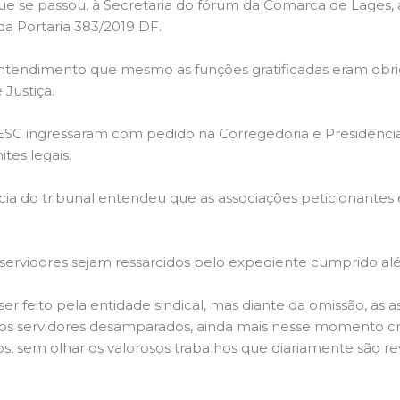
e se passou, à Secretaria do fórum da Comarca de Lages, 
a Portaria 383/2019 DF.
ndimento que mesmo as funções gratificadas eram obriga
 Justiça.
gressaram com pedido na Corregedoria e Presidência do 
tes legais.
o tribunal entendeu que as associações peticionantes 
idores sejam ressarcidos pelo expediente cumprido alé
to pela entidade sindical, mas diante da omissão, as as
ar os servidores desamparados, ainda mais nesse momento c
cos, sem olhar os valorosos trabalhos que diariamente são r